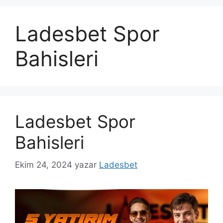
Ladesbet Spor
Bahisleri
Ladesbet Spor
Bahisleri
Ekim 24, 2024
yazar
Ladesbet