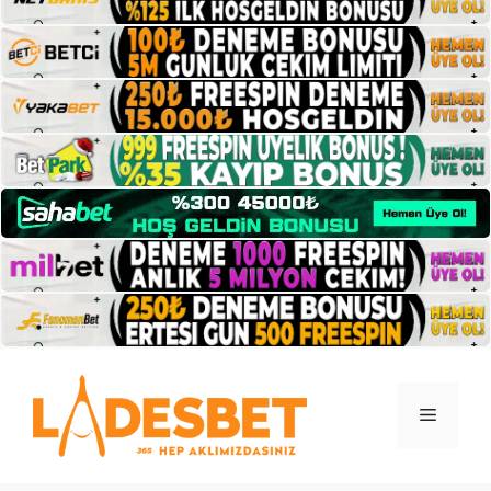
İçeriğe
atla
Menü