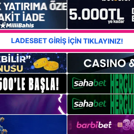
LADESBET GİRİŞ İÇİN TIKLAYINIZ!