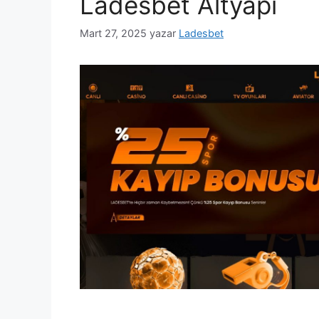
Ladesbet Altyapı
Mart 27, 2025
yazar
Ladesbet