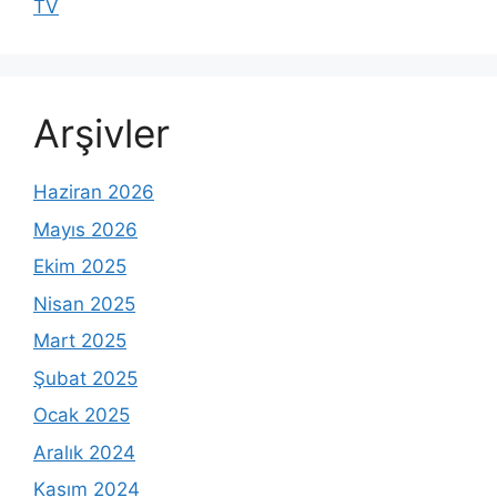
TV
Arşivler
Haziran 2026
Mayıs 2026
Ekim 2025
Nisan 2025
Mart 2025
Şubat 2025
Ocak 2025
Aralık 2024
Kasım 2024