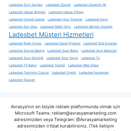
Ladesbet Giriş Sayfası
Ladesbet Güncel
Ladesbet Güvenilir Mi
Ladesbet Hesap Bilgileri
Ladesbet Hesap Şifresi
Ladesbet Hizmet Sağlar
Ladesbet Hızlı Transfer
Ladesbet Kayıt
Ladesbet Kaç Oldu
Ladesbet Mobil Giriş
Ladesbet Müşteri Desteği
Ladesbet Müşteri Hizmetleri
Ladesbet Rulet Oyunu
Ladesbet Sanal Piyango
Ladesbet Site Kuralları
Ladesbet Sosyal Medya
Ladesbet Spor Bahis
Ladesbet Spor Bahisleri
Ladesbet Spor Etkinliği
Ladesbet Spor Yayını
Ladesbet TV
Ladesbet TV Bahsi
Ladesbet Twitter
Ladesbet Web Sitesi
Ladesbet Çevrimiçi Casino
Ladesbet Üyelik
Ladesbet İnstagram
Ladesbet Şikayet
Avrasya'nın en büyük reklam platformunda olmak için
Microsoft Teams:
reklam@avrasyamarketing.com
adresimizden veya Telegram: @Avrasyamarketing
adresimizden irtibat kurabilirsiniz. (Tek iletişim