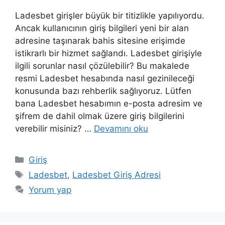
Ladesbet girişler büyük bir titizlikle yapılıyordu.
Ancak kullanıcının giriş bilgileri yeni bir alan
adresine taşınarak bahis sitesine erişimde
istikrarlı bir hizmet sağlandı. Ladesbet girişiyle
ilgili sorunlar nasıl çözülebilir? Bu makalede
resmi Ladesbet hesabında nasıl gezinileceği
konusunda bazı rehberlik sağlıyoruz. Lütfen
bana Ladesbet hesabımın e-posta adresim ve
şifrem de dahil olmak üzere giriş bilgilerini
verebilir misiniz? …
Devamını oku
Kategoriler
Giriş
Etiketler
Ladesbet
,
Ladesbet Giriş Adresi
Yorum yap