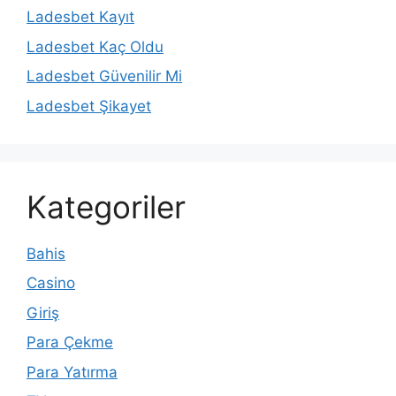
Ladesbet Kayıt
Ladesbet Kaç Oldu
Ladesbet Güvenilir Mi
Ladesbet Şikayet
Kategoriler
Bahis
Casino
Giriş
Para Çekme
Para Yatırma