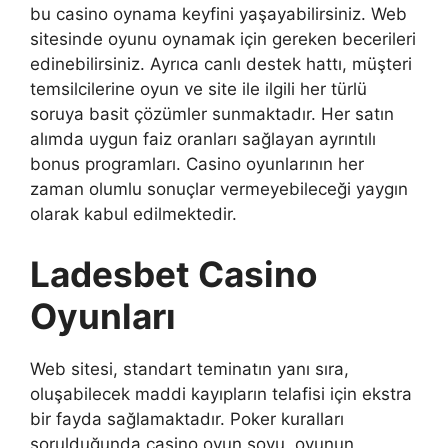
bu casino oynama keyfini yaşayabilirsiniz. Web
sitesinde oyunu oynamak için gereken becerileri
edinebilirsiniz. Ayrıca canlı destek hattı, müşteri
temsilcilerine oyun ve site ile ilgili her türlü
soruya basit çözümler sunmaktadır. Her satın
alımda uygun faiz oranları sağlayan ayrıntılı
bonus programları. Casino oyunlarının her
zaman olumlu sonuçlar vermeyebileceği yaygın
olarak kabul edilmektedir.
Ladesbet Casino
Oyunları
Web sitesi, standart teminatın yanı sıra,
oluşabilecek maddi kayıpların telafisi için ekstra
bir fayda sağlamaktadır. Poker kuralları
sorulduğunda casino oyun şovu, oyunun