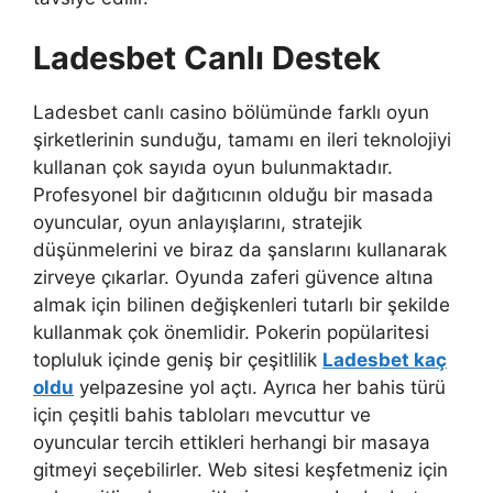
Ladesbet Canlı Destek
Ladesbet canlı casino bölümünde farklı oyun
şirketlerinin sunduğu, tamamı en ileri teknolojiyi
kullanan çok sayıda oyun bulunmaktadır.
Profesyonel bir dağıtıcının olduğu bir masada
oyuncular, oyun anlayışlarını, stratejik
düşünmelerini ve biraz da şanslarını kullanarak
zirveye çıkarlar. Oyunda zaferi güvence altına
almak için bilinen değişkenleri tutarlı bir şekilde
kullanmak çok önemlidir. Pokerin popülaritesi
topluluk içinde geniş bir çeşitlilik
Ladesbet kaç
oldu
yelpazesine yol açtı. Ayrıca her bahis türü
için çeşitli bahis tabloları mevcuttur ve
oyuncular tercih ettikleri herhangi bir masaya
gitmeyi seçebilirler. Web sitesi keşfetmeniz için