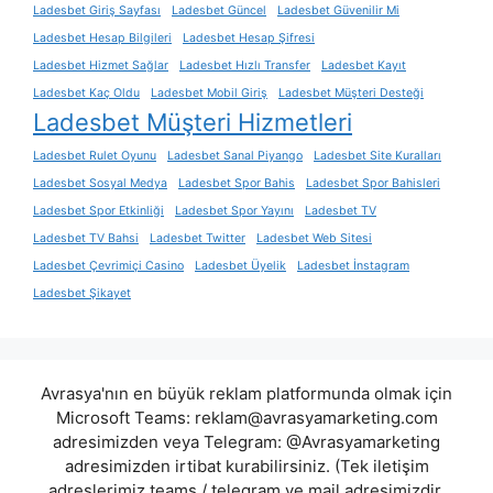
Ladesbet Giriş Sayfası
Ladesbet Güncel
Ladesbet Güvenilir Mi
Ladesbet Hesap Bilgileri
Ladesbet Hesap Şifresi
Ladesbet Hizmet Sağlar
Ladesbet Hızlı Transfer
Ladesbet Kayıt
Ladesbet Kaç Oldu
Ladesbet Mobil Giriş
Ladesbet Müşteri Desteği
Ladesbet Müşteri Hizmetleri
Ladesbet Rulet Oyunu
Ladesbet Sanal Piyango
Ladesbet Site Kuralları
Ladesbet Sosyal Medya
Ladesbet Spor Bahis
Ladesbet Spor Bahisleri
Ladesbet Spor Etkinliği
Ladesbet Spor Yayını
Ladesbet TV
Ladesbet TV Bahsi
Ladesbet Twitter
Ladesbet Web Sitesi
Ladesbet Çevrimiçi Casino
Ladesbet Üyelik
Ladesbet İnstagram
Ladesbet Şikayet
Avrasya'nın en büyük reklam platformunda olmak için
Microsoft Teams:
reklam@avrasyamarketing.com
adresimizden veya Telegram: @Avrasyamarketing
adresimizden irtibat kurabilirsiniz. (Tek iletişim
adreslerimiz teams / telegram ve mail adresimizdir.