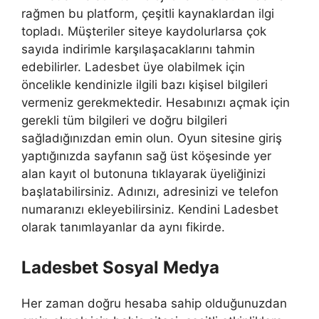
rağmen bu platform, çeşitli kaynaklardan ilgi
topladı. Müşteriler siteye kaydolurlarsa çok
sayıda indirimle karşılaşacaklarını tahmin
edebilirler. Ladesbet üye olabilmek için
öncelikle kendinizle ilgili bazı kişisel bilgileri
vermeniz gerekmektedir. Hesabınızı açmak için
gerekli tüm bilgileri ve doğru bilgileri
sağladığınızdan emin olun. Oyun sitesine giriş
yaptığınızda sayfanın sağ üst köşesinde yer
alan kayıt ol butonuna tıklayarak üyeliğinizi
başlatabilirsiniz. Adınızı, adresinizi ve telefon
numaranızı ekleyebilirsiniz. Kendini Ladesbet
olarak tanımlayanlar da aynı fikirde.
Ladesbet Sosyal Medya
Her zaman doğru hesaba sahip olduğunuzdan