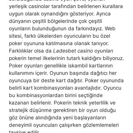
yerleşik casinolar tarafından belirlenen kurallara
uygun olarak oynandığını gösteriyor. Ayrıca
dünyanın çeşitli bölgelerinde çok çeşitli
oyunların bulunduğunun da farkındayız. Web
sitesi, farklı ülkelerden oyuncuların bu özel
poker oyununa katılmasına olanak tanıyor.
Farklılıklar olsa da
Ladesbet casino oyunları
pokerin temel ilkelerinin tutarlı kaldığını biliyoruz.
Poker oyunları genellikle iskambil kartlarının
kullanımını içerir. Oyunun başında dağıtıcı her
oyuncuya bir deste kart dağıtır. Poker oyununda
belirli kart kombinasyonları avantajlıdır. Oyuncu
bu kombinasyonlardan birini seçtiğinde
kazanan belirlenir. Pokerin teknik yeterlilik ve
stratejik düşünme gerektiren bir oyun olduğu
göz önüne alındığında yeni başlayanların
deneyimli oyuncuları çalışırken gözlemlemeleri
tavsiye edilir.