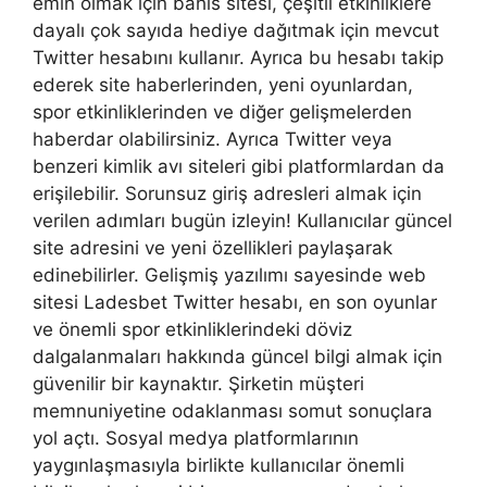
emin olmak için bahis sitesi, çeşitli etkinliklere
dayalı çok sayıda hediye dağıtmak için mevcut
Twitter hesabını kullanır. Ayrıca bu hesabı takip
ederek site haberlerinden, yeni oyunlardan,
spor etkinliklerinden ve diğer gelişmelerden
haberdar olabilirsiniz. Ayrıca Twitter veya
benzeri kimlik avı siteleri gibi platformlardan da
erişilebilir. Sorunsuz giriş adresleri almak için
verilen adımları bugün izleyin! Kullanıcılar güncel
site adresini ve yeni özellikleri paylaşarak
edinebilirler. Gelişmiş yazılımı sayesinde web
sitesi Ladesbet Twitter hesabı, en son oyunlar
ve önemli spor etkinliklerindeki döviz
dalgalanmaları hakkında güncel bilgi almak için
güvenilir bir kaynaktır. Şirketin müşteri
memnuniyetine odaklanması somut sonuçlara
yol açtı. Sosyal medya platformlarının
yaygınlaşmasıyla birlikte kullanıcılar önemli