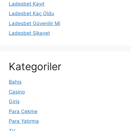
Ladesbet Kayıt
Ladesbet Kaç Oldu
Ladesbet Güvenilir Mi
Ladesbet Şikayet
Kategoriler
Bahis
Casino
Giriş
Para Çekme
Para Yatırma
TV