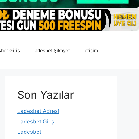
bet Giriş
Ladesbet Şikayet
İletişim
Son Yazılar
Ladesbet Adresi
Ladesbet Giriş
Ladesbet