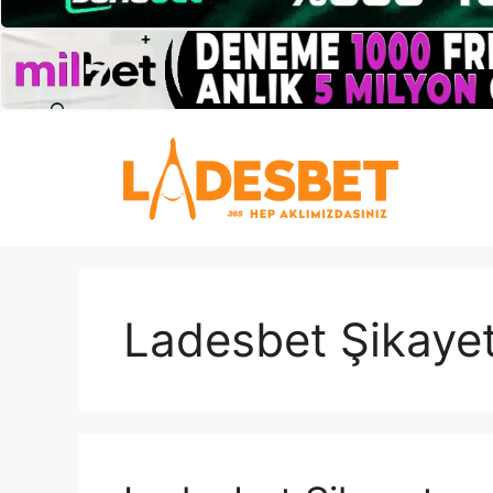
İçeriğe
atla
Ladesbet Şikaye