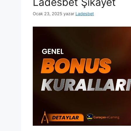
Ladesbet Şikayet
Ocak 23, 2025
yazar
Ladesbet